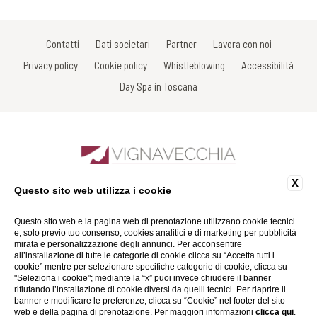
Contatti
Dati societari
Partner
Lavora con noi
Privacy policy
Cookie policy
Whistleblowing
Accessibilità
Day Spa in Toscana
X
Questo sito web utilizza i cookie
Sdrucciolo di Piazza, 7 - 53017 Radda in Chianti - Siena - Italy
Tel: +39 0577 738038
Fax: +39 0577 738031
Questo sito web e la pagina web di prenotazione utilizzano cookie tecnici
Email:
info@spavignavecchia.it
e, solo previo tuo consenso, cookies analitici e di marketing per pubblicità
P.Iva 01116290527
mirata e personalizzazione degli annunci. Per acconsentire
all’installazione di tutte le categorie di cookie clicca su “Accetta tutti i
cookie” mentre per selezionare specifiche categorie di cookie, clicca su
Website by Blastness
"Seleziona i cookie"; mediante la “x” puoi invece chiudere il banner
rifiutando l’installazione di cookie diversi da quelli tecnici. Per riaprire il
banner e modificare le preferenze, clicca su “Cookie” nel footer del sito
web e della pagina di prenotazione. Per maggiori informazioni
clicca qui
.