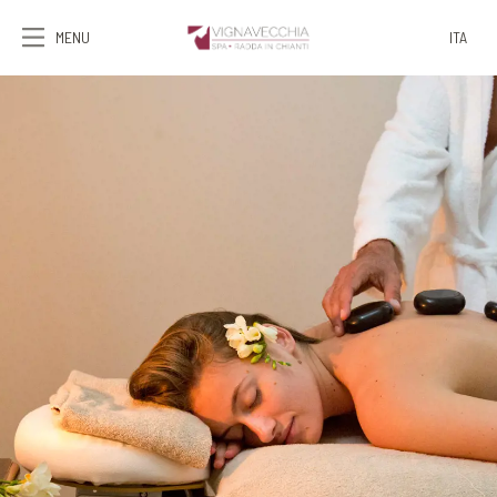
MENU
ITA
ITA
ENG